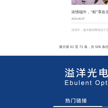
2024-06-07
活动中，溢洋惠深两地员工
纷纷拍照传递各自的快乐。
事，都让这场下午茶会充满
展示第
61
至
72
条，共
506
条