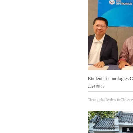
2024-08-13
Three global leaders in Cholest
y – U.S.-based Kent Displays, 
U.S.-based Ebulent Technologies
re (JV) designed to accelerate 
on, opening up unlimited possibil