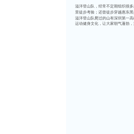
溢洋登山队，经常不定期组织很多
里徒步考验；还曾徒步穿越惠东黑排
溢洋登山队爬过的山有深圳第一高
运动健身文化，让大家朝气蓬勃，