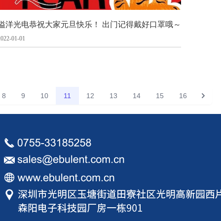
溢洋光电恭祝大家元旦快乐！ 出门记得戴好口罩哦～
2022-01-01
8
9
10
11
12
13
14
15
16
下一页